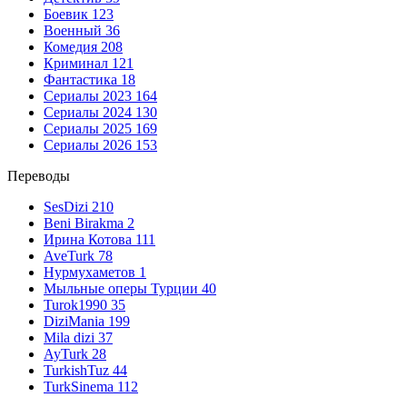
Боевик
123
Военный
36
Комедия
208
Криминал
121
Фантастика
18
Сериалы 2023
164
Сериалы 2024
130
Сериалы 2025
169
Сериалы 2026
153
Переводы
SesDizi
210
Beni Birakma
2
Ирина Котова
111
AveTurk
78
Нурмухаметов
1
Мыльные оперы Турции
40
Turok1990
35
DiziMania
199
Mila dizi
37
AyTurk
28
TurkishTuz
44
TurkSinema
112