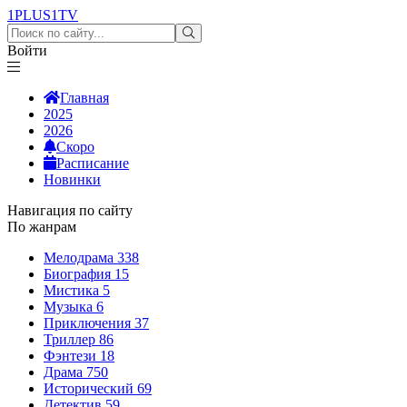
1PLUS1
TV
Войти
Главная
2025
2026
Скоро
Расписание
Новинки
Навигация по сайту
По жанрам
Мелодрама
338
Биография
15
Мистика
5
Музыка
6
Приключения
37
Триллер
86
Фэнтези
18
Драма
750
Исторический
69
Детектив
59