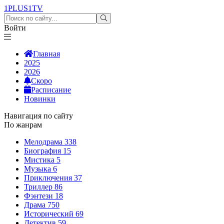
1PLUS1
TV
Войти
Главная
2025
2026
Скоро
Расписание
Новинки
Навигация по сайту
По жанрам
Мелодрама
338
Биография
15
Мистика
5
Музыка
6
Приключения
37
Триллер
86
Фэнтези
18
Драма
750
Исторический
69
Детектив
59