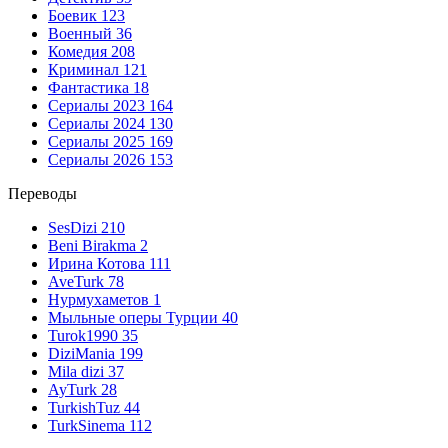
Боевик
123
Военный
36
Комедия
208
Криминал
121
Фантастика
18
Сериалы 2023
164
Сериалы 2024
130
Сериалы 2025
169
Сериалы 2026
153
Переводы
SesDizi
210
Beni Birakma
2
Ирина Котова
111
AveTurk
78
Нурмухаметов
1
Мыльные оперы Турции
40
Turok1990
35
DiziMania
199
Mila dizi
37
AyTurk
28
TurkishTuz
44
TurkSinema
112