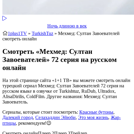
Ночь длиною в век
1plus1TV
»
TurkishTuz
» Мехмед: Султан Завоевателей
смотреть онлайн
Смотреть «Мехмед: Султан
Завоевателей» 72 серия на русском
онлайн
На этой странице сайта «1+1 ТВ» вы можете смотреть онлайн
турецкий сериал Мехмед: Султан Завоевателей 72 серия на
русском языке в озвучке от Turkishtuz, RuDub, Ultradox,
AlisaDirilis, ColdFilm. Другие названия: Мехмед: Султан
Завоеватель.
Сериалы, которые стоит посмотреть:
Красные бутоны
,
Далекий город
,
Селахаддин Эйюби
,
Это моя жизнь
,
Жар-
птицы
, рекомендуем!😉
Смотреть онлайн
Плеер 2
Плеер 3
Трейлер