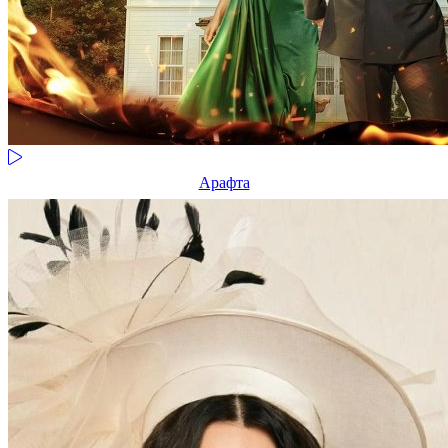
Арафта