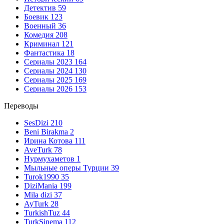
Детектив
59
Боевик
123
Военный
36
Комедия
208
Криминал
121
Фантастика
18
Сериалы 2023
164
Сериалы 2024
130
Сериалы 2025
169
Сериалы 2026
153
Переводы
SesDizi
210
Beni Birakma
2
Ирина Котова
111
AveTurk
78
Нурмухаметов
1
Мыльные оперы Турции
39
Turok1990
35
DiziMania
199
Mila dizi
37
AyTurk
28
TurkishTuz
44
TurkSinema
112