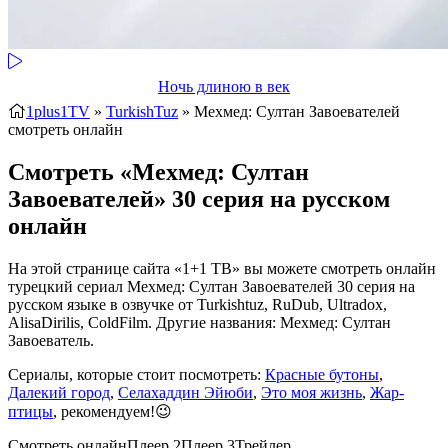
Ночь длиною в век
1plus1TV
»
TurkishTuz
» Мехмед: Султан Завоевателей
смотреть онлайн
Смотреть «Мехмед: Султан
Завоевателей» 30 серия на русском
онлайн
На этой странице сайта «1+1 ТВ» вы можете смотреть онлайн
турецкий сериал Мехмед: Султан Завоевателей 30 серия на
русском языке в озвучке от Turkishtuz, RuDub, Ultradox,
AlisaDirilis, ColdFilm. Другие названия: Мехмед: Султан
Завоеватель.
Сериалы, которые стоит посмотреть:
Красные бутоны
,
Далекий город
,
Селахаддин Эйюби
,
Это моя жизнь
,
Жар-
птицы
, рекомендуем!😉
Смотреть онлайн
Плеер 2
Плеер 3
Трейлер