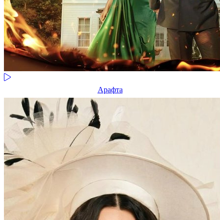
Арафта