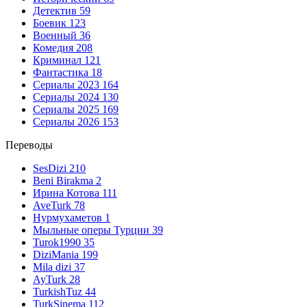
Детектив
59
Боевик
123
Военный
36
Комедия
208
Криминал
121
Фантастика
18
Сериалы 2023
164
Сериалы 2024
130
Сериалы 2025
169
Сериалы 2026
153
Переводы
SesDizi
210
Beni Birakma
2
Ирина Котова
111
AveTurk
78
Нурмухаметов
1
Мыльные оперы Турции
39
Turok1990
35
DiziMania
199
Mila dizi
37
AyTurk
28
TurkishTuz
44
TurkSinema
112