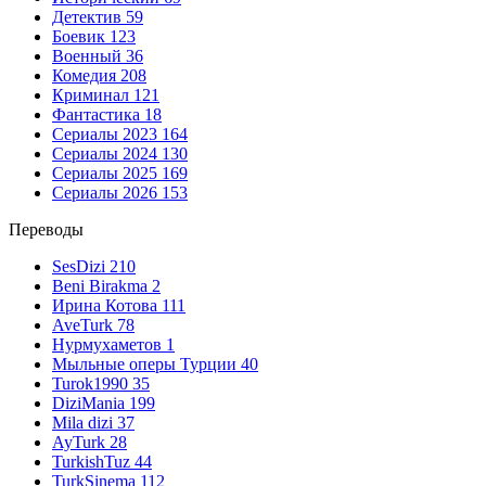
Детектив
59
Боевик
123
Военный
36
Комедия
208
Криминал
121
Фантастика
18
Сериалы 2023
164
Сериалы 2024
130
Сериалы 2025
169
Сериалы 2026
153
Переводы
SesDizi
210
Beni Birakma
2
Ирина Котова
111
AveTurk
78
Нурмухаметов
1
Мыльные оперы Турции
40
Turok1990
35
DiziMania
199
Mila dizi
37
AyTurk
28
TurkishTuz
44
TurkSinema
112