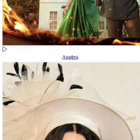
Арафта