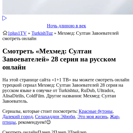
Ночь длиною в век
1plus1TV
»
TurkishTuz
» Мехмед: Султан Завоевателей
смотреть онлайн
Смотреть «Мехмед: Султан
Завоевателей» 28 серия на русском
онлайн
На этой странице сайта «1+1 ТВ» вы можете смотреть онлайн
турецкий сериал Мехмед: Султан Завоевателей 28 серия на
русском языке в озвучке от Turkishtuz, RuDub, Ultradox,
AlisaDirilis, ColdFilm. Другие названия: Мехмед: Султан
Завоеватель.
Сериалы, которые стоит посмотреть:
Красные бутоны
,
Далекий город
,
Селахаддин Эйюби
,
Это моя жизнь
,
Жар-
птицы
, рекомендуем!😉
Смотреть онлайн
Плеер 2
Плеер 3
Трейлер