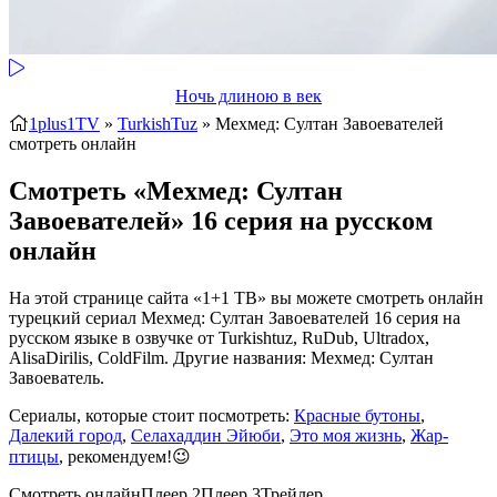
Ночь длиною в век
1plus1TV
»
TurkishTuz
» Мехмед: Султан Завоевателей
смотреть онлайн
Смотреть «Мехмед: Султан
Завоевателей» 16 серия на русском
онлайн
На этой странице сайта «1+1 ТВ» вы можете смотреть онлайн
турецкий сериал Мехмед: Султан Завоевателей 16 серия на
русском языке в озвучке от Turkishtuz, RuDub, Ultradox,
AlisaDirilis, ColdFilm. Другие названия: Мехмед: Султан
Завоеватель.
Сериалы, которые стоит посмотреть:
Красные бутоны
,
Далекий город
,
Селахаддин Эйюби
,
Это моя жизнь
,
Жар-
птицы
, рекомендуем!😉
Смотреть онлайн
Плеер 2
Плеер 3
Трейлер