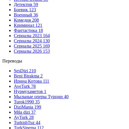
Детектив
59
Боевик
123
Военный
36
Комедия
208
Криминал
121
Фантастика
18
Сериалы 2023
164
Сериалы 2024
130
Сериалы 2025
169
Сериалы 2026
153
Переводы
SesDizi
210
Beni Birakma
2
Ирина Котова
111
AveTurk
78
Нурмухаметов
1
Мыльные оперы Турции
40
Turok1990
35
DiziMania
199
Mila dizi
37
AyTurk
28
TurkishTuz
44
TurkSinema
112