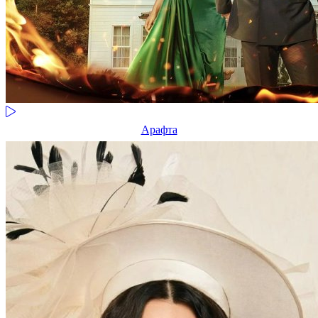
Арафта