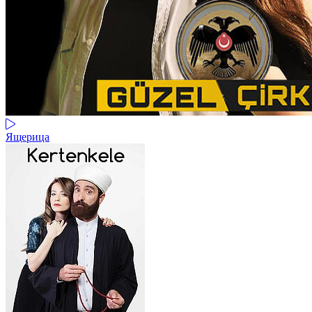
Ящерица