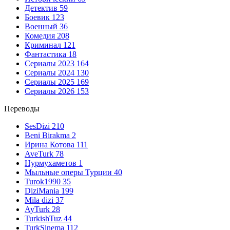
Детектив
59
Боевик
123
Военный
36
Комедия
208
Криминал
121
Фантастика
18
Сериалы 2023
164
Сериалы 2024
130
Сериалы 2025
169
Сериалы 2026
153
Переводы
SesDizi
210
Beni Birakma
2
Ирина Котова
111
AveTurk
78
Нурмухаметов
1
Мыльные оперы Турции
40
Turok1990
35
DiziMania
199
Mila dizi
37
AyTurk
28
TurkishTuz
44
TurkSinema
112