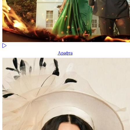
Арафта