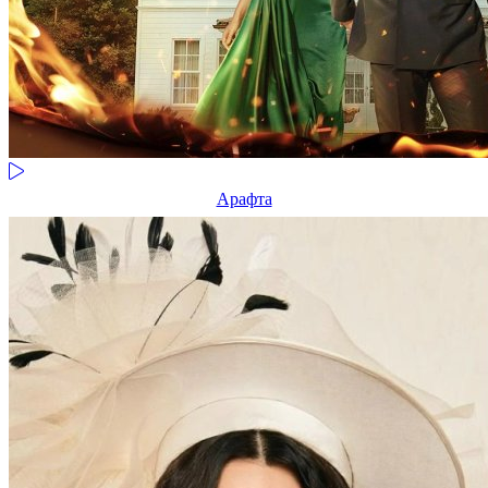
Арафта