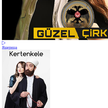
Ящерица