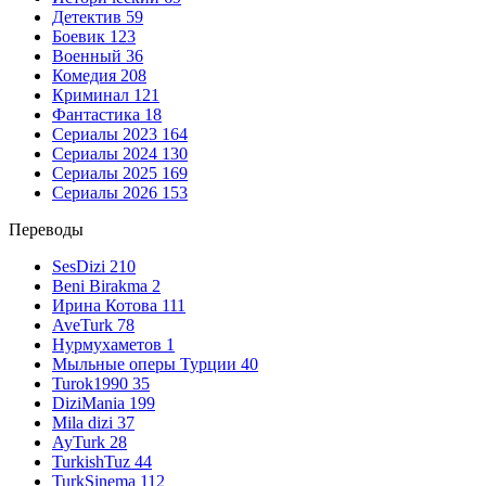
Детектив
59
Боевик
123
Военный
36
Комедия
208
Криминал
121
Фантастика
18
Сериалы 2023
164
Сериалы 2024
130
Сериалы 2025
169
Сериалы 2026
153
Переводы
SesDizi
210
Beni Birakma
2
Ирина Котова
111
AveTurk
78
Нурмухаметов
1
Мыльные оперы Турции
40
Turok1990
35
DiziMania
199
Mila dizi
37
AyTurk
28
TurkishTuz
44
TurkSinema
112