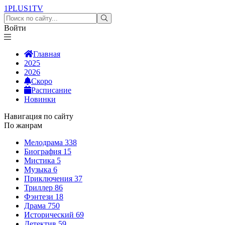
1PLUS1
TV
Войти
Главная
2025
2026
Скоро
Расписание
Новинки
Навигация по сайту
По жанрам
Мелодрама
338
Биография
15
Мистика
5
Музыка
6
Приключения
37
Триллер
86
Фэнтези
18
Драма
750
Исторический
69
Детектив
59