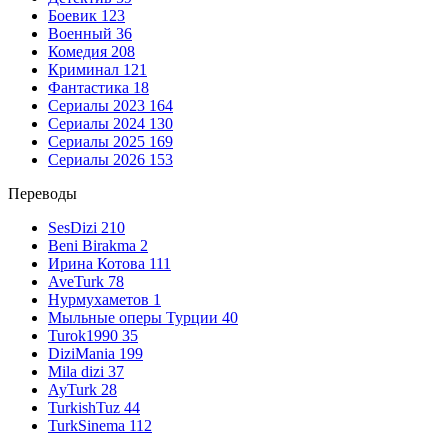
Боевик
123
Военный
36
Комедия
208
Криминал
121
Фантастика
18
Сериалы 2023
164
Сериалы 2024
130
Сериалы 2025
169
Сериалы 2026
153
Переводы
SesDizi
210
Beni Birakma
2
Ирина Котова
111
AveTurk
78
Нурмухаметов
1
Мыльные оперы Турции
40
Turok1990
35
DiziMania
199
Mila dizi
37
AyTurk
28
TurkishTuz
44
TurkSinema
112