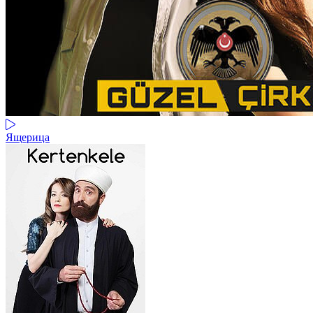
Ящерица