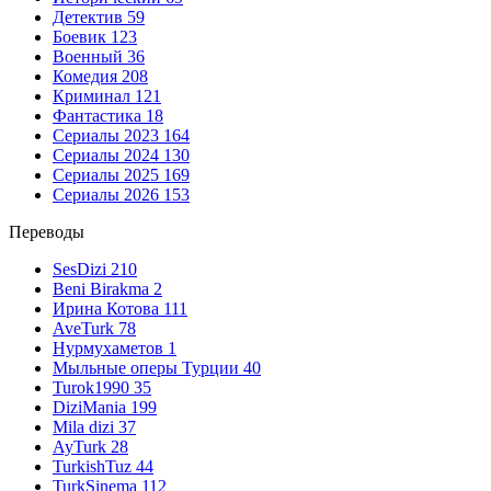
Детектив
59
Боевик
123
Военный
36
Комедия
208
Криминал
121
Фантастика
18
Сериалы 2023
164
Сериалы 2024
130
Сериалы 2025
169
Сериалы 2026
153
Переводы
SesDizi
210
Beni Birakma
2
Ирина Котова
111
AveTurk
78
Нурмухаметов
1
Мыльные оперы Турции
40
Turok1990
35
DiziMania
199
Mila dizi
37
AyTurk
28
TurkishTuz
44
TurkSinema
112