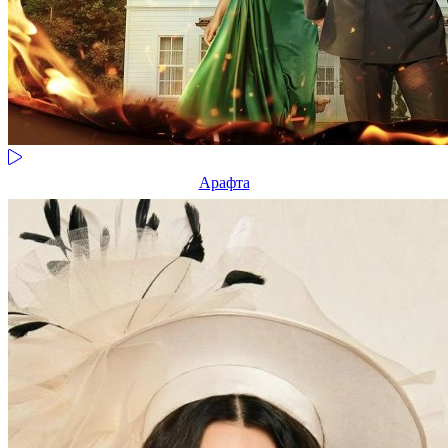
Арафта