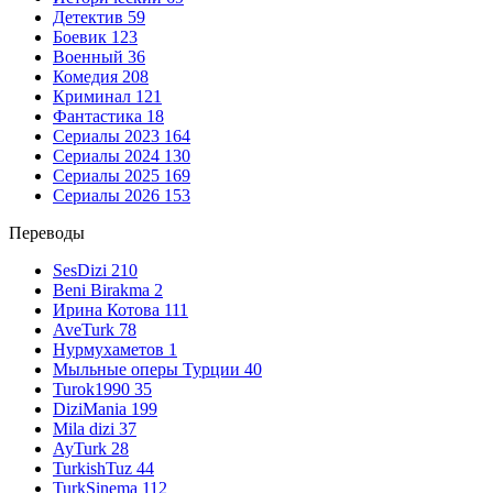
Детектив
59
Боевик
123
Военный
36
Комедия
208
Криминал
121
Фантастика
18
Сериалы 2023
164
Сериалы 2024
130
Сериалы 2025
169
Сериалы 2026
153
Переводы
SesDizi
210
Beni Birakma
2
Ирина Котова
111
AveTurk
78
Нурмухаметов
1
Мыльные оперы Турции
40
Turok1990
35
DiziMania
199
Mila dizi
37
AyTurk
28
TurkishTuz
44
TurkSinema
112