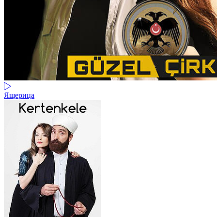
Ящерица