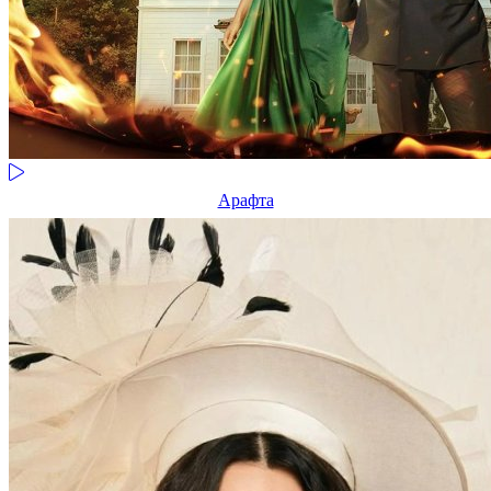
Арафта