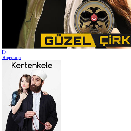
Ящерица