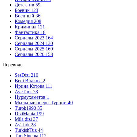
Детектив
59
Боевик
123
Военный
36
Комедия
208
Криминал
121
Фантастика
18
Сериалы 2023
164
Сериалы 2024
130
Сериалы 2025
169
Сериалы 2026
153
Переводы
SesDizi
210
Beni Birakma
2
Ирина Котова
111
AveTurk
78
Нурмухаметов
1
Мыльные оперы Турции
40
Turok1990
35
DiziMania
199
Mila dizi
37
AyTurk
28
TurkishTuz
44
TurkSinema
112