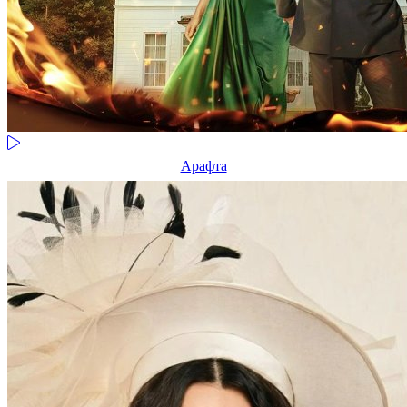
Арафта