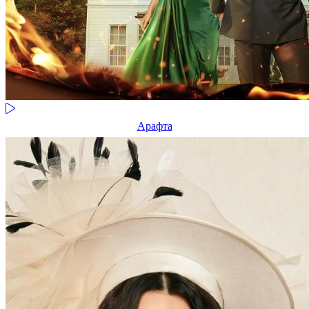
Арафта