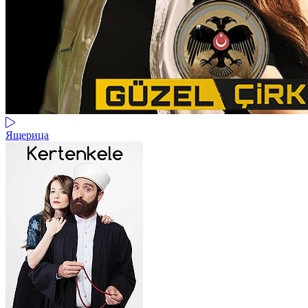
Ящерица