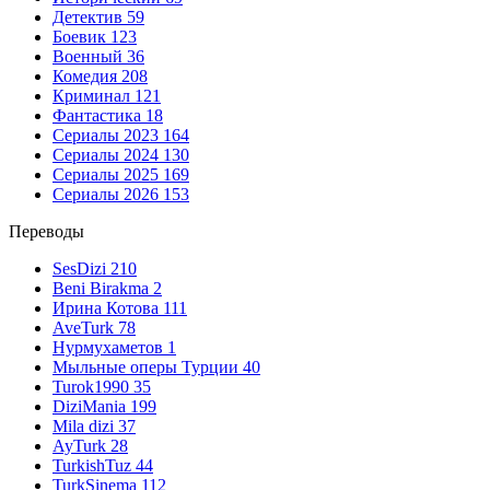
Детектив
59
Боевик
123
Военный
36
Комедия
208
Криминал
121
Фантастика
18
Сериалы 2023
164
Сериалы 2024
130
Сериалы 2025
169
Сериалы 2026
153
Переводы
SesDizi
210
Beni Birakma
2
Ирина Котова
111
AveTurk
78
Нурмухаметов
1
Мыльные оперы Турции
40
Turok1990
35
DiziMania
199
Mila dizi
37
AyTurk
28
TurkishTuz
44
TurkSinema
112