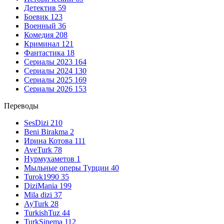
Детектив
59
Боевик
123
Военный
36
Комедия
208
Криминал
121
Фантастика
18
Сериалы 2023
164
Сериалы 2024
130
Сериалы 2025
169
Сериалы 2026
153
Переводы
SesDizi
210
Beni Birakma
2
Ирина Котова
111
AveTurk
78
Нурмухаметов
1
Мыльные оперы Турции
40
Turok1990
35
DiziMania
199
Mila dizi
37
AyTurk
28
TurkishTuz
44
TurkSinema
112