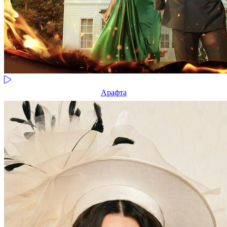
Арафта