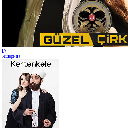
Ящерица