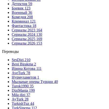
Детектив
59
Боевик
123
Военный
36
Комедия
208
Криминал
121
Фантастика
18
Сериалы 2023
164
Сериалы 2024
130
Сериалы 2025
169
Сериалы 2026
153
Переводы
SesDizi
210
Beni Birakma
2
Ирина Котова
111
AveTurk
78
Нурмухаметов
1
Мыльные оперы Турции
40
Turok1990
35
DiziMania
199
Mila dizi
37
AyTurk
28
TurkishTuz
44
TurkSinema
112