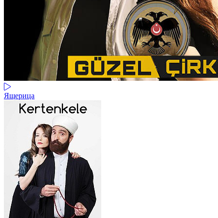
Ящерица