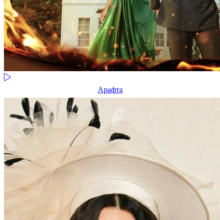
Арафта