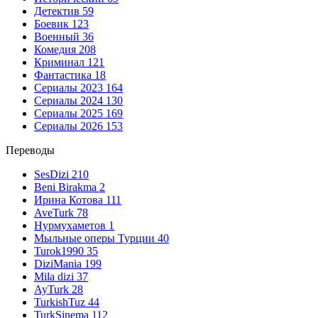
Детектив
59
Боевик
123
Военный
36
Комедия
208
Криминал
121
Фантастика
18
Сериалы 2023
164
Сериалы 2024
130
Сериалы 2025
169
Сериалы 2026
153
Переводы
SesDizi
210
Beni Birakma
2
Ирина Котова
111
AveTurk
78
Нурмухаметов
1
Мыльные оперы Турции
40
Turok1990
35
DiziMania
199
Mila dizi
37
AyTurk
28
TurkishTuz
44
TurkSinema
112