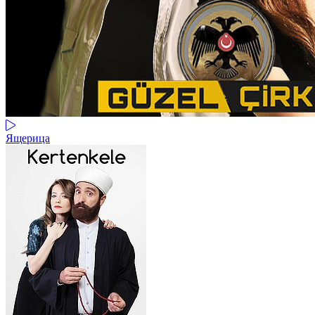
Ящерица