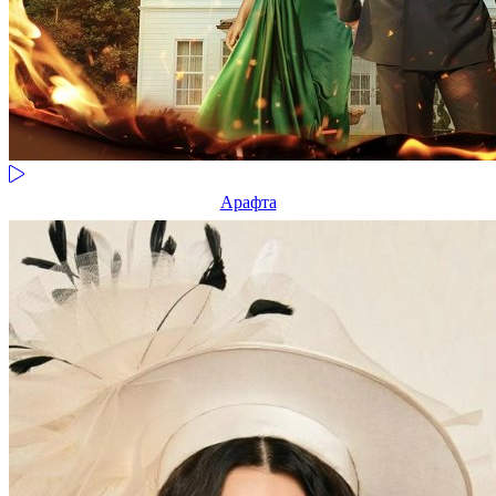
Арафта