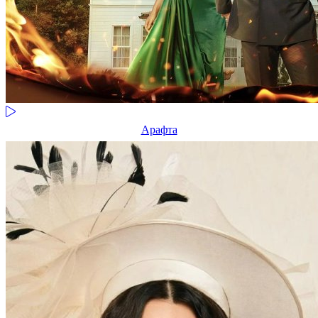
Арафта