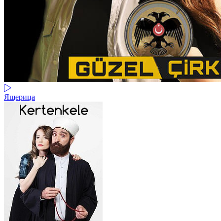
Ящерица