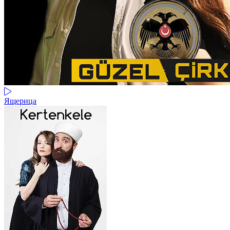
Ящерица