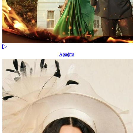
Арафта