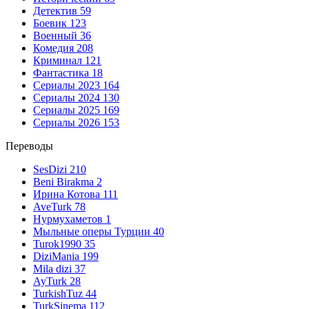
Детектив
59
Боевик
123
Военный
36
Комедия
208
Криминал
121
Фантастика
18
Сериалы 2023
164
Сериалы 2024
130
Сериалы 2025
169
Сериалы 2026
153
Переводы
SesDizi
210
Beni Birakma
2
Ирина Котова
111
AveTurk
78
Нурмухаметов
1
Мыльные оперы Турции
40
Turok1990
35
DiziMania
199
Mila dizi
37
AyTurk
28
TurkishTuz
44
TurkSinema
112